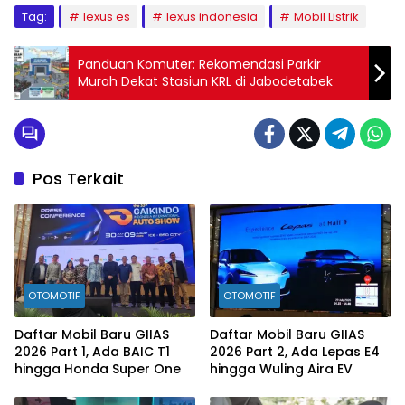
Tag:
lexus es
lexus indonesia
Mobil Listrik
Panduan Komuter: Rekomendasi Parkir
Murah Dekat Stasiun KRL di Jabodetabek
Pos Terkait
OTOMOTIF
OTOMOTIF
Daftar Mobil Baru GIIAS
Daftar Mobil Baru GIIAS
2026 Part 1, Ada BAIC T1
2026 Part 2, Ada Lepas E4
hingga Honda Super One
hingga Wuling Aira EV