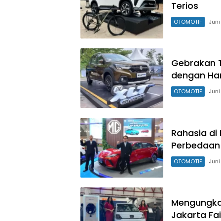
Terios
OTOMOTIF
Juni
Gebrakan T
dengan Har
OTOMOTIF
Juni
Rahasia di
Perbedaan 
OTOMOTIF
Juni
Mengungkap
Jakarta Fai