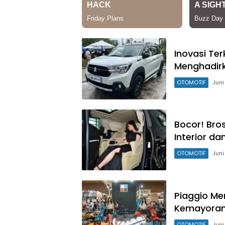
Inovasi Ter
Menghadirk
OTOMOTIF
Juni
Bocor! Bro
Interior d
OTOMOTIF
Juni
Piaggio Me
Kemayoran
OTOMOTIF
Juni