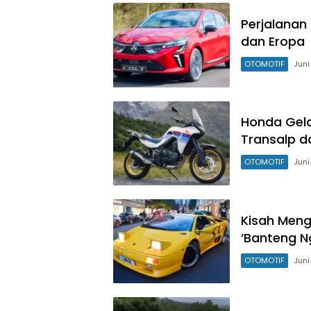
Perjalanan 
dan Eropa
OTOMOTIF
Juni
Honda Gela
Transalp d
OTOMOTIF
Juni
Kisah Meng
‘Banteng N
OTOMOTIF
Juni