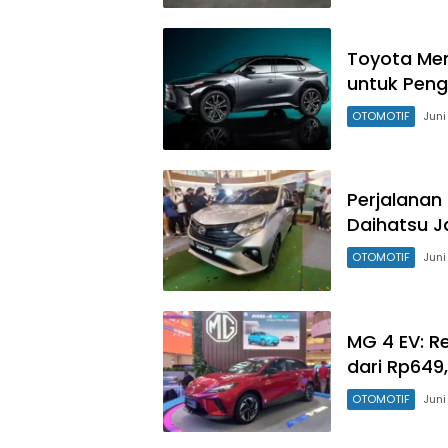
Toyota Men
untuk Pen
OTOMOTIF
Juni
Perjalanan
Daihatsu J
OTOMOTIF
Juni
MG 4 EV: Re
dari Rp649
OTOMOTIF
Juni