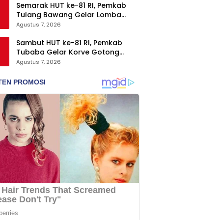
Semarak HUT ke-81 RI, Pemkab
Tulang Bawang Gelar Lomba
Senam Udang Manis
Agustus 7, 2026
Sambut HUT ke-81 RI, Pemkab
Tubaba Gelar Korve Gotong
Royong dan Bersih-Bersih
Agustus 7, 2026
Serentak