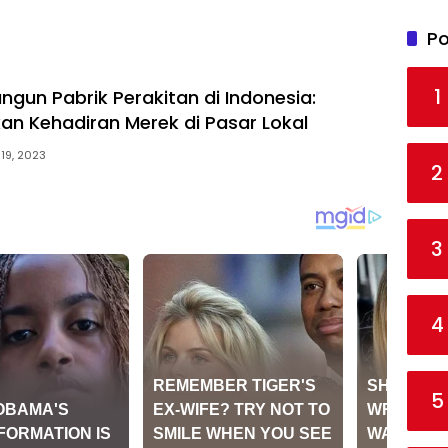
Po
1
un Pabrik Perakitan di Indonesia:
n Kehadiran Merek di Pasar Lokal
 19, 2023
2
3
4
5