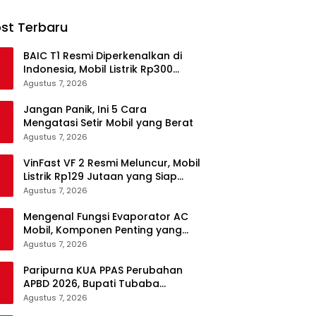
st Terbaru
BAIC T1 Resmi Diperkenalkan di
Indonesia, Mobil Listrik Rp300
Jutaan Siap Ramaikan Pasar EV
Agustus 7, 2026
Jangan Panik, Ini 5 Cara
Mengatasi Setir Mobil yang Berat
Agustus 7, 2026
VinFast VF 2 Resmi Meluncur, Mobil
Listrik Rp129 Jutaan yang Siap
Jadi Alternatif Pengganti Motor
Agustus 7, 2026
Mengenal Fungsi Evaporator AC
Mobil, Komponen Penting yang
Sering Terlupakan
Agustus 7, 2026
Paripurna KUA PPAS Perubahan
APBD 2026, Bupati Tubaba
Targetkan Pendapatan Daerah
Agustus 7, 2026
Rp820,3 Miliar