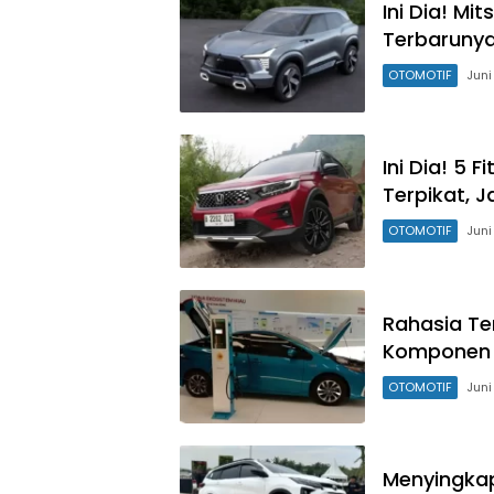
Ini Dia! M
Terbarunya
OTOMOTIF
Juni
Ini Dia! 5 
Terpikat, J
OTOMOTIF
Juni
Rahasia T
Komponen Me
OTOMOTIF
Juni
Menyingkap