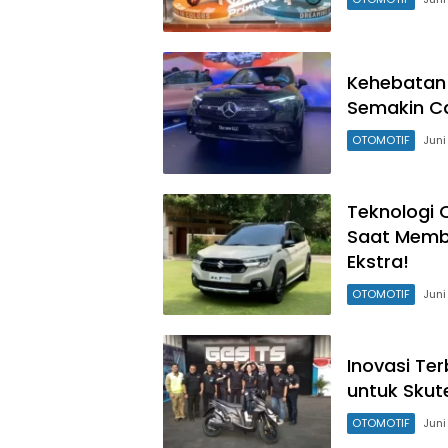
Kehebatan 
Semakin C
OTOMOTIF
Juni
Teknologi 
Saat Membe
Ekstra!
OTOMOTIF
Juni
Inovasi Te
untuk Skut
OTOMOTIF
Juni