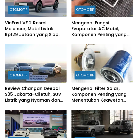
OTOMOTIF
OTOMOTIF
VinFast VF 2 Resmi
Mengenal Fungsi
Meluncur, Mobil Listrik
Evaporator AC Mobil,
Rp129 Jutaan yang Siap
Komponen Penting yang
Jadi Alternatif Pengganti
Sering Terlupakan
Motor
OTOMOTIF
OTOMOTIF
Review Changan Deepal
Mengenal Filter Solar,
S05 Jakarta–Ciletuh, SUV
Komponen Penting yang
Listrik yang Nyaman dan
Menentukan Keawetan
Fun to Drive
Mesin Diesel