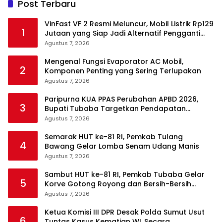
Post Terbaru
VinFast VF 2 Resmi Meluncur, Mobil Listrik Rp129
1
Jutaan yang Siap Jadi Alternatif Pengganti
Motor
Agustus 7, 2026
Mengenal Fungsi Evaporator AC Mobil,
2
Komponen Penting yang Sering Terlupakan
Agustus 7, 2026
Paripurna KUA PPAS Perubahan APBD 2026,
3
Bupati Tubaba Targetkan Pendapatan
Daerah Rp820,3 Miliar
Agustus 7, 2026
Semarak HUT ke-81 RI, Pemkab Tulang
4
Bawang Gelar Lomba Senam Udang Manis
Agustus 7, 2026
Sambut HUT ke-81 RI, Pemkab Tubaba Gelar
5
Korve Gotong Royong dan Bersih-Bersih
Serentak
Agustus 7, 2026
Ketua Komisi III DPR Desak Polda Sumut Usut
6
Tuntas Kasus Kematian WL Secara