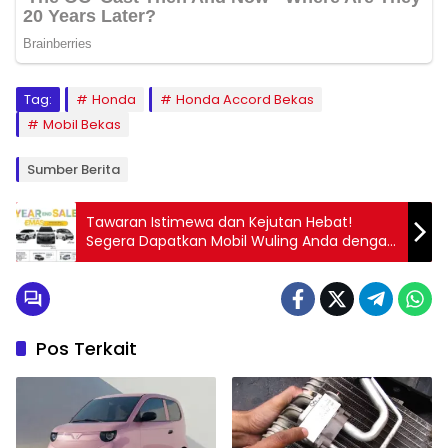
Tag:
Honda
Honda Accord Bekas
Mobil Bekas
Sumber Berita
Tawaran Istimewa dan Kejutan Hebat!
Segera Dapatkan Mobil Wuling Anda dengan
Bonus Spesial!
Pos Terkait