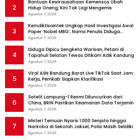
Bantuan Kewirausahaan Kemensos Ubah
2
Hidup Oneng, Kini Tak Lagi Mengemis
Agustus 7, 2026
Kemdiktisaintek Ungkap Hasil Investigasi Awal
3
Paper ‘Nobel MBG’, Nama Penulis Diduga
Dicantumkan Tanpa Persetujuan
Agustus 7, 2026
Diduga Dipicu Sengketa Warisan, Petani di
4
Tapanuli Selatan Tewas Ditikam Adik Kandung
Agustus 7, 2026
Viral ASN Bandung Barat Live TikTok Saat Jam
5
Kerja, Pemkab Siapkan Klarifikasi
Agustus 7, 2026
Satelit Lampung-1 Resmi Diluncurkan dari
6
China, BRIN Pastikan Keamanan Data Terjamin
Agustus 7, 2026
Misteri Temuan Nyaris 1.000 Senjata hingga
7
Narkoba di Sekolah Jaksel, Polisi Masih Selidiki
Agustus 7, 2026