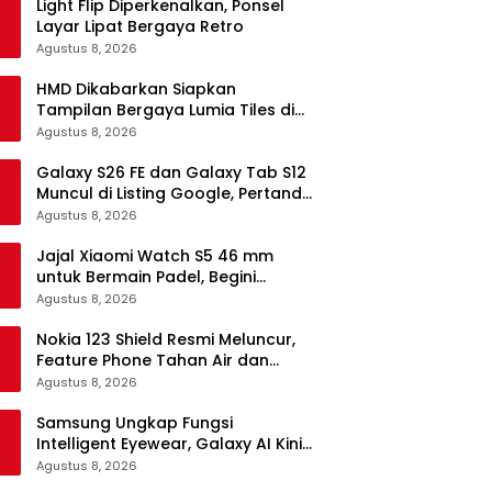
Light Flip Diperkenalkan, Ponsel
Layar Lipat Bergaya Retro
Agustus 8, 2026
HMD Dikabarkan Siapkan
Tampilan Bergaya Lumia Tiles di
Ponsel Android
Agustus 8, 2026
Galaxy S26 FE dan Galaxy Tab S12
Muncul di Listing Google, Pertanda
Segera Rilis?
Agustus 8, 2026
Jajal Xiaomi Watch S5 46 mm
untuk Bermain Padel, Begini
Kemampuannya
Agustus 8, 2026
Nokia 123 Shield Resmi Meluncur,
Feature Phone Tahan Air dan
Debu
Agustus 8, 2026
Samsung Ungkap Fungsi
Intelligent Eyewear, Galaxy AI Kini
Bisa Diakses Tanpa Layar
Agustus 8, 2026