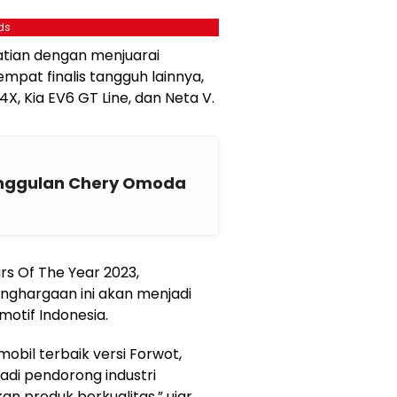
ds
hatian dengan menjuarai
mpat finalis tangguh lainnya,
X, Kia EV6 GT Line, dan Neta V.
 Unggulan Chery Omoda
rs Of The Year 2023,
ghargaan ini akan menjadi
motif Indonesia.
bil terbaik versi Forwot,
di pendorong industri
n produk berkualitas,” ujar