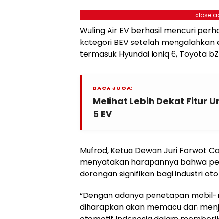
close a
Wuling Air EV berhasil mencuri per
kategori BEV setelah mengalahkan e
termasuk Hyundai Ioniq 6, Toyota bZ4
BACA JUGA:
Melihat Lebih Dekat Fitur
5 EV
Mufrod, Ketua Dewan Juri Forwot Ca
menyatakan harapannya bahwa pen
dorongan signifikan bagi industri oto
“Dengan adanya penetapan mobil-mo
diharapkan akan memacu dan menja
otomotif Indonesia dalam memberika