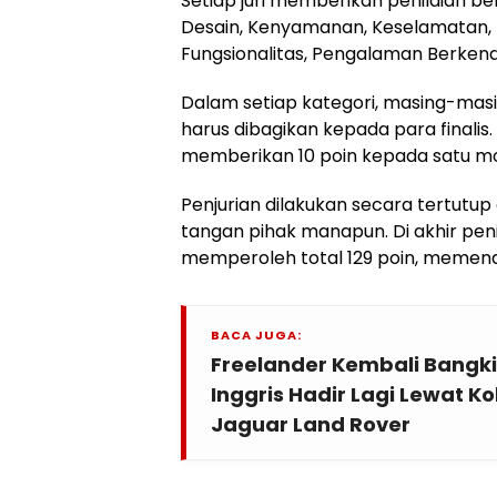
Setiap juri memberikan penilaian be
Desain, Kenyamanan, Keselamatan, 
Fungsionalitas, Pengalaman Berkend
Dalam setiap kategori, masing-masin
harus dibagikan kepada para finalis
memberikan 10 poin kepada satu mod
Penjurian dilakukan secara tertutu
tangan pihak manapun. Di akhir penil
memperoleh total 129 poin, memena
BACA JUGA:
Freelander Kembali Bangki
Inggris Hadir Lagi Lewat K
Jaguar Land Rover