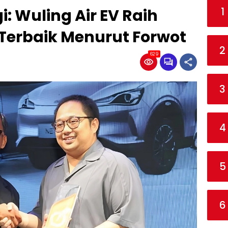
1
i: Wuling Air EV Raih
k Terbaik Menurut Forwot
2
629
3
4
5
6