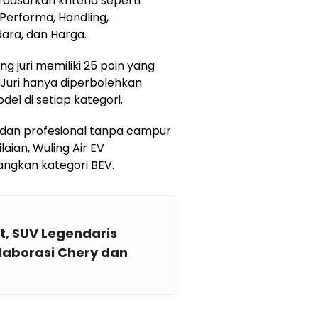
rdasarkan kriteria seperti
Performa, Handling,
ara, dan Harga.
g juri memiliki 25 poin yang
. Juri hanya diperbolehkan
el di setiap kategori.
p dan profesional tanpa campur
aian, Wuling Air EV
ngkan kategori BEV.
t, SUV Legendaris
olaborasi Chery dan