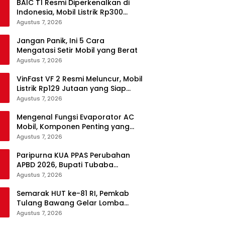
BAIC T1 Resmi Diperkenalkan di
Indonesia, Mobil Listrik Rp300
Jutaan Siap Ramaikan Pasar EV
Agustus 7, 2026
Jangan Panik, Ini 5 Cara
Mengatasi Setir Mobil yang Berat
Agustus 7, 2026
VinFast VF 2 Resmi Meluncur, Mobil
Listrik Rp129 Jutaan yang Siap
Jadi Alternatif Pengganti Motor
Agustus 7, 2026
Mengenal Fungsi Evaporator AC
Mobil, Komponen Penting yang
Sering Terlupakan
Agustus 7, 2026
Paripurna KUA PPAS Perubahan
APBD 2026, Bupati Tubaba
Targetkan Pendapatan Daerah
Agustus 7, 2026
Rp820,3 Miliar
Semarak HUT ke-81 RI, Pemkab
Tulang Bawang Gelar Lomba
Senam Udang Manis
Agustus 7, 2026