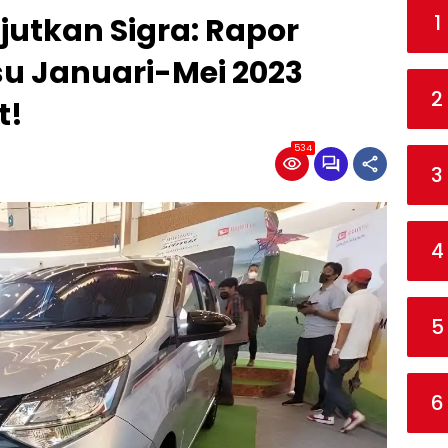
1
utkan Sigra: Rapor
su Januari-Mei 2023
2
t!
534
3
4
5
6