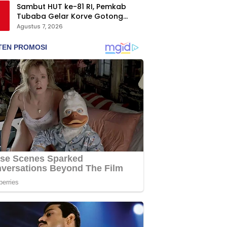
Sambut HUT ke-81 RI, Pemkab
Tubaba Gelar Korve Gotong
Royong dan Bersih-Bersih
Agustus 7, 2026
Serentak