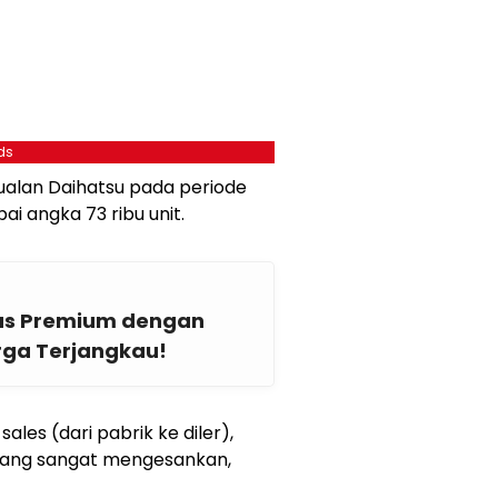
ds
alan Daihatsu pada periode
i angka 73 ribu unit.
itas Premium dengan
arga Terjangkau!
ales (dari pabrik ke diler),
yang sangat mengesankan,