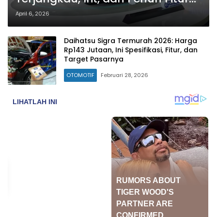
Canggih
April 6, 2026
Daihatsu Sigra Termurah 2026: Harga
Rp143 Jutaan, Ini Spesifikasi, Fitur, dan
Target Pasarnya
OTOMOTIF
Februari 28, 2026