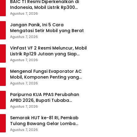
BAIC T1 Resmi Diperkenalkan di
Indonesia, Mobil Listrik Rp300
Jutaan Siap Ramaikan Pasar EV
Agustus 7, 2026
Jangan Panik, Ini 5 Cara
Mengatasi Setir Mobil yang Berat
Agustus 7, 2026
VinFast VF 2 Resmi Meluncur, Mobil
Listrik Rp129 Jutaan yang Siap
Jadi Alternatif Pengganti Motor
Agustus 7, 2026
Mengenal Fungsi Evaporator AC
Mobil, Komponen Penting yang
Sering Terlupakan
Agustus 7, 2026
Paripurna KUA PPAS Perubahan
APBD 2026, Bupati Tubaba
Targetkan Pendapatan Daerah
Agustus 7, 2026
Rp820,3 Miliar
Semarak HUT ke-81 RI, Pemkab
Tulang Bawang Gelar Lomba
Senam Udang Manis
Agustus 7, 2026