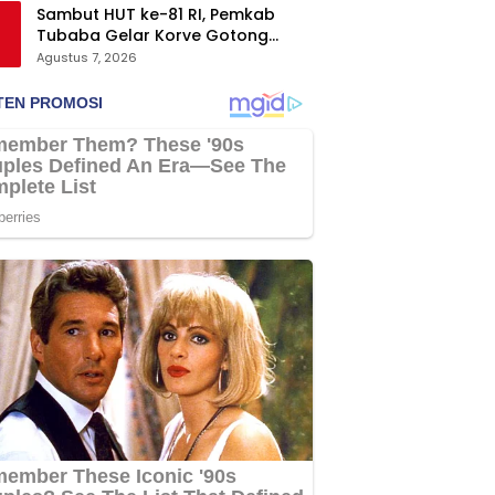
Sambut HUT ke-81 RI, Pemkab
Tubaba Gelar Korve Gotong
Royong dan Bersih-Bersih
Agustus 7, 2026
Serentak