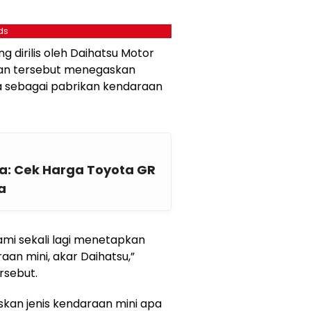
ds
 dirilis oleh Daihatsu Motor
haan tersebut menegaskan
a sebagai pabrikan kendaraan
a: Cek Harga Toyota GR
a
ami sekali lagi menetapkan
an mini, akar Daihatsu,”
rsebut.
askan jenis kendaraan mini apa