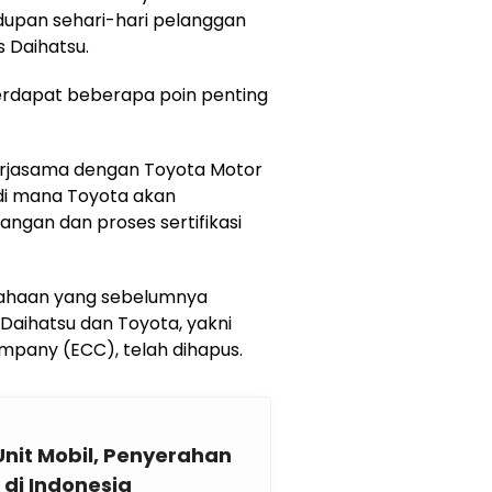
dupan sehari-hari pelanggan
s Daihatsu.
terdapat beberapa poin penting
jasama dengan Toyota Motor
, di mana Toyota akan
gan dan proses sertifikasi
usahaan yang sebelumnya
Daihatsu dan Toyota, yakni
any (ECC), telah dihapus.
Unit Mobil, Penyerahan
 di Indonesia