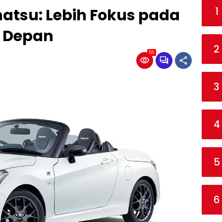
1
atsu: Lebih Fokus pada
a Depan
2
511
3
4
5
6