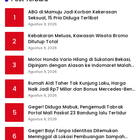
ABG di Mamuju Jadi Korban Kekerasan
1
Seksual, 15 Pria Diduga Terlibat
Agustus 9, 2026
Kebakaran Meluas, Kawasan Wisata Bromo
2
Ditutup Total
Agustus 9, 2026
Motor Honda Vario Hilang di Sukatani Bekasi,
3
Dipinjam dengan Alasan ke Indomaret Malah
Tak Kembali
Agustus 9, 2026
Rumah Aldi Taher Tak Kunjung Laku, Harga
4
Naik Jadi Rp7 Miliar dan Bonus Mercedes-Benz
C200
Agustus 9, 2026
Geger! Diduga Mabuk, Pengemudi Tabrak
5
Portal Mall Paskal 23 Bandung lalu Tertidur
Agustus 9, 2026
Geger! Bayi Tanpa Identitas Ditemukan
6
Meninggal di Lokasi Pembuangan Sampah