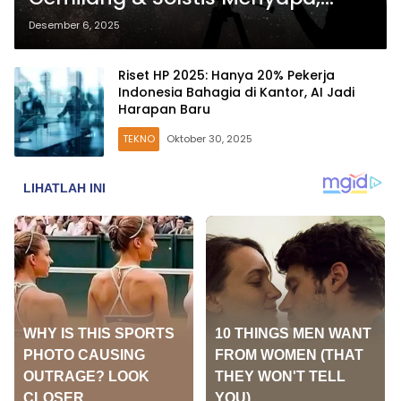
Penutup Tahun yang Spektakuler
Desember 6, 2025
Riset HP 2025: Hanya 20% Pekerja
Indonesia Bahagia di Kantor, AI Jadi
Harapan Baru
TEKNO
Oktober 30, 2025