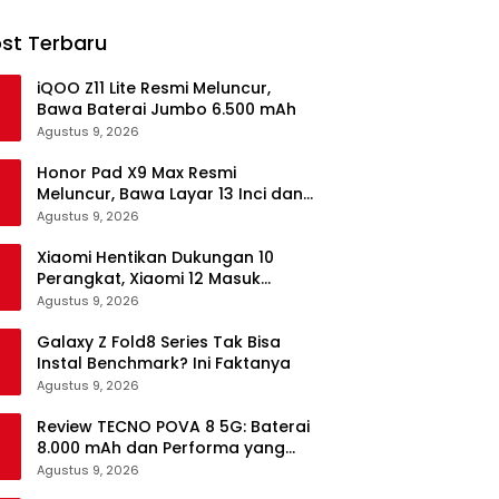
st Terbaru
iQOO Z11 Lite Resmi Meluncur,
Bawa Baterai Jumbo 6.500 mAh
Agustus 9, 2026
Honor Pad X9 Max Resmi
Meluncur, Bawa Layar 13 Inci dan
Baterai 10.100 mAh
Agustus 9, 2026
Xiaomi Hentikan Dukungan 10
Perangkat, Xiaomi 12 Masuk
Daftar
Agustus 9, 2026
Galaxy Z Fold8 Series Tak Bisa
Instal Benchmark? Ini Faktanya
Agustus 9, 2026
Review TECNO POVA 8 5G: Baterai
8.000 mAh dan Performa yang
Masih Mantap di 2026
Agustus 9, 2026