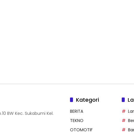
Kategori
La
BERITA
La
.10 BW Kec. Sukabumi Kel.
TEKNO
Be
OTOMOTIF
Ba