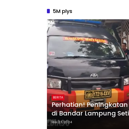
5M plys
BERITA
Perhatian! Peningkata
di Bandar Lampung Set
Mei 23, 2024