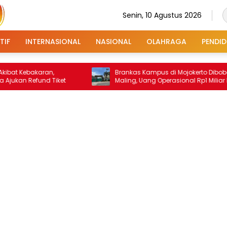
Senin, 10 Agustus 2026
TIF
INTERNASIONAL
NASIONAL
OLAHRAGA
PENDID
akaran,
Brankas Kampus di Mojokerto Dibobol
fund Tiket
Maling, Uang Operasional Rp1 Miliar Raib