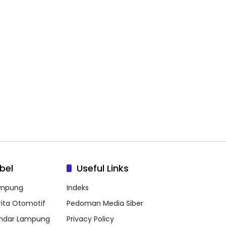
bel
Useful Links
mpung
Indeks
rita Otomotif
Pedoman Media Siber
ndar Lampung
Privacy Policy