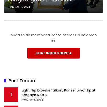
Adhikarya Nararya di Bidang
Agustus 14, 2023
Pertanian dari Wapres K.H Ma’ruf
Amin
Anda telah membaca berita terbaru di halaman
ini.
LIHAT INDEKS BERITA
Post Terbaru
Light Flip Diperkenalkan, Ponsel Layar Lipat
1
Bergaya Retro
Agustus 8, 2026