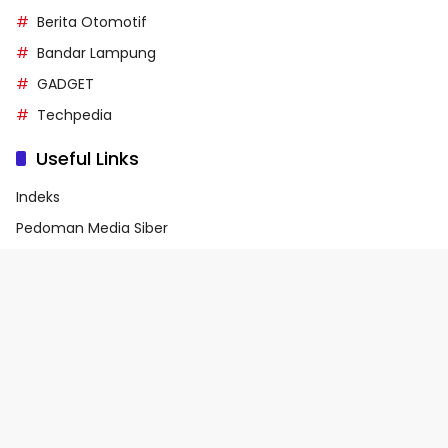
Berita Otomotif
Bandar Lampung
GADGET
Techpedia
Useful Links
Indeks
Pedoman Media Siber
Privacy Policy
Terms of Service
© 2026 - Media90.id | Powered by danar.id