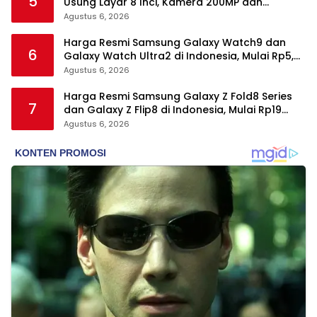
5
Usung Layar 8 Inci, Kamera 200MP dan
Snapdragon 8 Elite Gen 5
Agustus 6, 2026
Harga Resmi Samsung Galaxy Watch9 dan
6
Galaxy Watch Ultra2 di Indonesia, Mulai Rp5,9
Jutaan
Agustus 6, 2026
Harga Resmi Samsung Galaxy Z Fold8 Series
7
dan Galaxy Z Flip8 di Indonesia, Mulai Rp19
Jutaan
Agustus 6, 2026