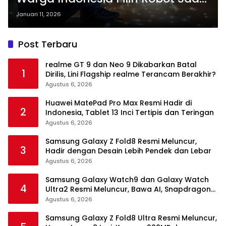
Sedih
Januari 11, 2026
Post Terbaru
realme GT 9 dan Neo 9 Dikabarkan Batal
1
Dirilis, Lini Flagship realme Terancam Berakhir?
Agustus 6, 2026
Huawei MatePad Pro Max Resmi Hadir di
2
Indonesia, Tablet 13 Inci Tertipis dan Teringan
Agustus 6, 2026
Samsung Galaxy Z Fold8 Resmi Meluncur,
3
Hadir dengan Desain Lebih Pendek dan Lebar
Agustus 6, 2026
Samsung Galaxy Watch9 dan Galaxy Watch
4
Ultra2 Resmi Meluncur, Bawa AI, Snapdragon
Wear Elite, dan Fitur Kesehatan Baru
Agustus 6, 2026
Samsung Galaxy Z Fold8 Ultra Resmi Meluncur,