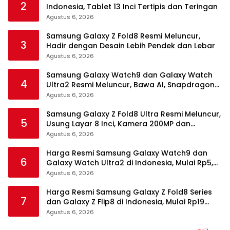
2
Indonesia, Tablet 13 Inci Tertipis dan Teringan
Agustus 6, 2026
Samsung Galaxy Z Fold8 Resmi Meluncur,
3
Hadir dengan Desain Lebih Pendek dan Lebar
Agustus 6, 2026
Samsung Galaxy Watch9 dan Galaxy Watch
4
Ultra2 Resmi Meluncur, Bawa AI, Snapdragon
Wear Elite, dan Fitur Kesehatan Baru
Agustus 6, 2026
Samsung Galaxy Z Fold8 Ultra Resmi Meluncur,
5
Usung Layar 8 Inci, Kamera 200MP dan
Snapdragon 8 Elite Gen 5
Agustus 6, 2026
Harga Resmi Samsung Galaxy Watch9 dan
6
Galaxy Watch Ultra2 di Indonesia, Mulai Rp5,9
Jutaan
Agustus 6, 2026
Harga Resmi Samsung Galaxy Z Fold8 Series
7
dan Galaxy Z Flip8 di Indonesia, Mulai Rp19
Jutaan
Agustus 6, 2026