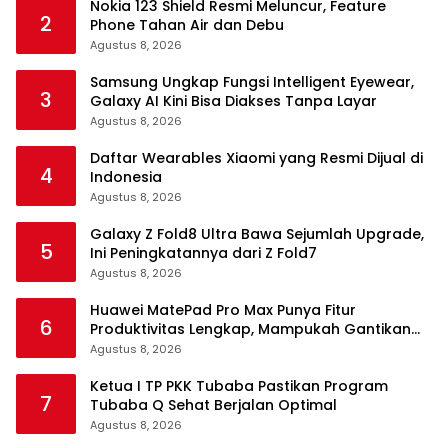
Nokia 123 Shield Resmi Meluncur, Feature
2
Phone Tahan Air dan Debu
Agustus 8, 2026
Samsung Ungkap Fungsi Intelligent Eyewear,
3
Galaxy AI Kini Bisa Diakses Tanpa Layar
Agustus 8, 2026
Daftar Wearables Xiaomi yang Resmi Dijual di
4
Indonesia
Agustus 8, 2026
Galaxy Z Fold8 Ultra Bawa Sejumlah Upgrade,
5
Ini Peningkatannya dari Z Fold7
Agustus 8, 2026
Huawei MatePad Pro Max Punya Fitur
6
Produktivitas Lengkap, Mampukah Gantikan
Laptop?
Agustus 8, 2026
Ketua I TP PKK Tubaba Pastikan Program
7
Tubaba Q Sehat Berjalan Optimal
Agustus 8, 2026