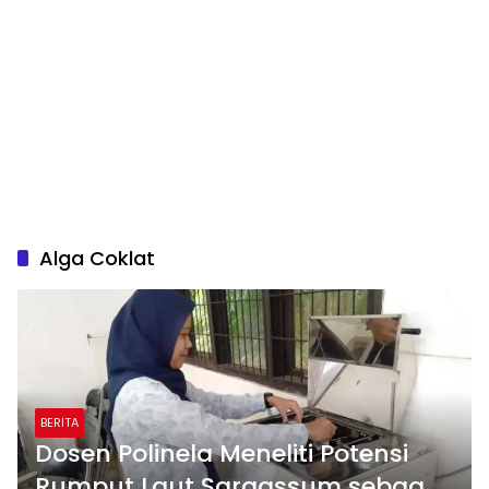
Alga Coklat
BERITA
Dosen Polinela Meneliti Potensi
Rumput Laut Sargassum sebagai