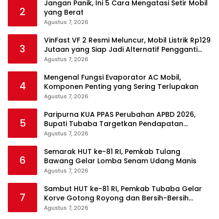
Jangan Panik, Ini 5 Cara Mengatasi Setir Mobil
2
yang Berat
Agustus 7, 2026
VinFast VF 2 Resmi Meluncur, Mobil Listrik Rp129
3
Jutaan yang Siap Jadi Alternatif Pengganti
Motor
Agustus 7, 2026
Mengenal Fungsi Evaporator AC Mobil,
4
Komponen Penting yang Sering Terlupakan
Agustus 7, 2026
Paripurna KUA PPAS Perubahan APBD 2026,
5
Bupati Tubaba Targetkan Pendapatan
Daerah Rp820,3 Miliar
Agustus 7, 2026
Semarak HUT ke-81 RI, Pemkab Tulang
6
Bawang Gelar Lomba Senam Udang Manis
Agustus 7, 2026
Sambut HUT ke-81 RI, Pemkab Tubaba Gelar
7
Korve Gotong Royong dan Bersih-Bersih
Serentak
Agustus 7, 2026