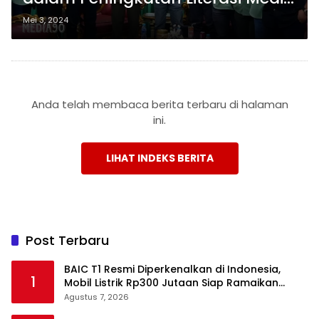
Digital di Pringsewu
Mei 3, 2024
Anda telah membaca berita terbaru di halaman
ini.
LIHAT INDEKS BERITA
Post Terbaru
BAIC T1 Resmi Diperkenalkan di Indonesia,
1
Mobil Listrik Rp300 Jutaan Siap Ramaikan
Pasar EV
Agustus 7, 2026