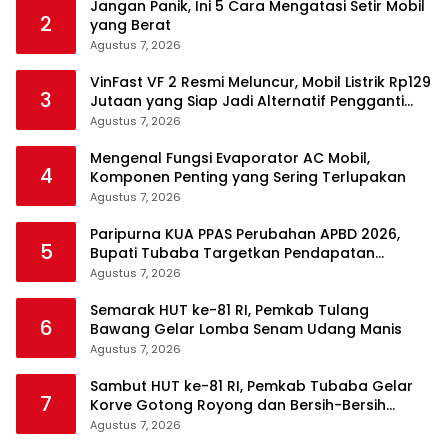
Jangan Panik, Ini 5 Cara Mengatasi Setir Mobil
2
yang Berat
Agustus 7, 2026
VinFast VF 2 Resmi Meluncur, Mobil Listrik Rp129
3
Jutaan yang Siap Jadi Alternatif Pengganti
Motor
Agustus 7, 2026
Mengenal Fungsi Evaporator AC Mobil,
4
Komponen Penting yang Sering Terlupakan
Agustus 7, 2026
Paripurna KUA PPAS Perubahan APBD 2026,
5
Bupati Tubaba Targetkan Pendapatan
Daerah Rp820,3 Miliar
Agustus 7, 2026
Semarak HUT ke-81 RI, Pemkab Tulang
6
Bawang Gelar Lomba Senam Udang Manis
Agustus 7, 2026
Sambut HUT ke-81 RI, Pemkab Tubaba Gelar
7
Korve Gotong Royong dan Bersih-Bersih
Serentak
Agustus 7, 2026