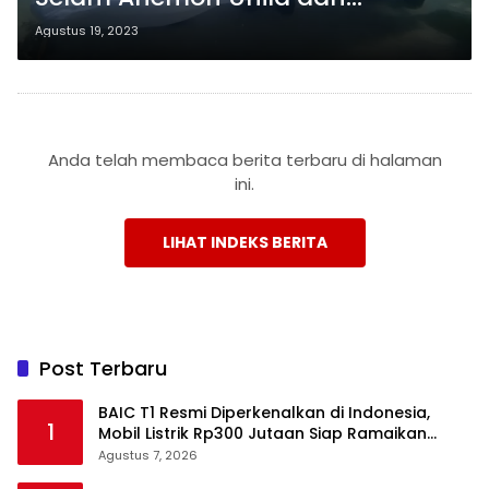
Bendera Merah Putih Menghiasi
Agustus 19, 2023
Laut Pahawang dalam Perayaan
HUT ke-78 RI
Anda telah membaca berita terbaru di halaman
ini.
LIHAT INDEKS BERITA
Post Terbaru
BAIC T1 Resmi Diperkenalkan di Indonesia,
1
Mobil Listrik Rp300 Jutaan Siap Ramaikan
Pasar EV
Agustus 7, 2026