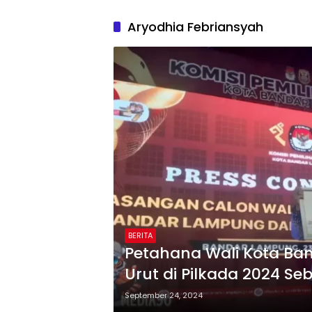
Aryodhia Febriansyah
BERITA
Petahana Wali Kota Ba
Urut di Pilkada 2024 S
Targetkan Kemenangan
September 24, 2024