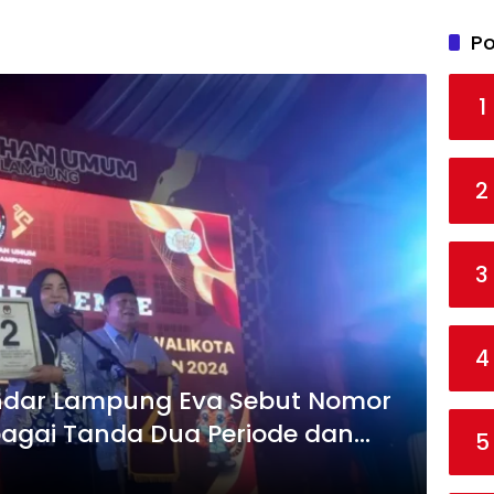
Po
1
2
3
4
ndar Lampung Eva Sebut Nomor
ebagai Tanda Dua Periode dan
5
 Besar