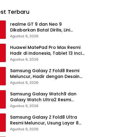
st Terbaru
realme GT 9 dan Neo 9
Dikabarkan Batal Dirilis, Lini
Flagship realme Terancam
Agustus 6, 2026
Berakhir?
Huawei MatePad Pro Max Resmi
Hadir di Indonesia, Tablet 13 Inci
Tertipis dan Teringan
Agustus 6, 2026
Samsung Galaxy Z Fold8 Resmi
Meluncur, Hadir dengan Desain
Lebih Pendek dan Lebar
Agustus 6, 2026
Samsung Galaxy Watch9 dan
Galaxy Watch Ultra2 Resmi
Meluncur, Bawa AI, Snapdragon
Agustus 6, 2026
Wear Elite, dan Fitur Kesehatan
Baru
Samsung Galaxy Z Fold8 Ultra
Resmi Meluncur, Usung Layar 8
Inci, Kamera 200MP dan
Agustus 6, 2026
Snapdragon 8 Elite Gen 5