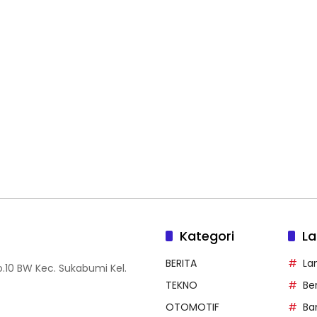
Kategori
La
BERITA
La
.10 BW Kec. Sukabumi Kel.
TEKNO
Be
OTOMOTIF
Ba