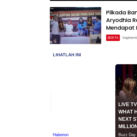
Pilkada Ba
Aryodhia R
Mendapat 
BERITA
Septemb