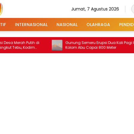
Jumat, 7 Agustus 2026
TIF
INTERNASIONAL
NASIONAL
OLAHRAGA
PENDID
ah Putih di
Gunung Semeru Erupsi Dua Kali Pagi Ini,
, Kodim
Kolom Abu Capai 800 Meter