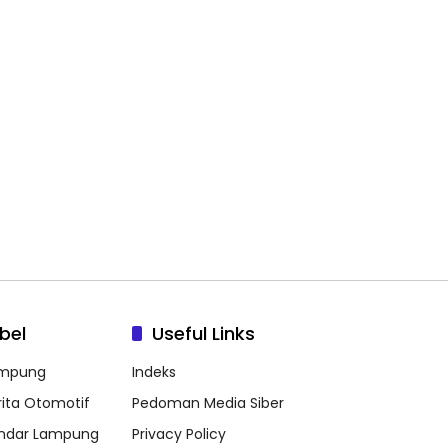
bel
Useful Links
mpung
Indeks
rita Otomotif
Pedoman Media Siber
ndar Lampung
Privacy Policy