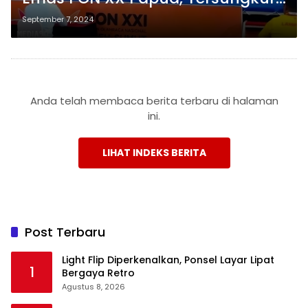
dan Dilarikan ke Rumah Sakit
September 7, 2024
Setelah KO di PON XXI Aceh-
Sumut
Anda telah membaca berita terbaru di halaman
ini.
LIHAT INDEKS BERITA
Post Terbaru
Light Flip Diperkenalkan, Ponsel Layar Lipat
1
Bergaya Retro
Agustus 8, 2026