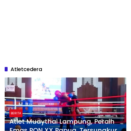
Atletcedera
BERITA
Atlet Muaythai Lampung, Peraih
Emas PON XX Papua, Tersungkur