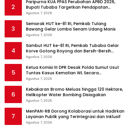
Paripurna KUA PPAS Perubahan APBD 2026,
2
Bupati Tubaba Targetkan Pendapatan
Daerah Rp820,3 Miliar
Agustus 7, 2026
Semarak HUT ke-81 RI, Pemkab Tulang
3
Bawang Gelar Lomba Senam Udang Manis
Agustus 7, 2026
Sambut HUT ke-81 RI, Pemkab Tubaba Gelar
4
Korve Gotong Royong dan Bersih-Bersih
Serentak
Agustus 7, 2026
Ketua Komisi III DPR Desak Polda Sumut Usut
5
Tuntas Kasus Kematian WL Secara
Transparan
Agustus 7, 2026
Kebakaran Bromo Meluas hingga 120 Hektare,
6
Helikopter Water Bombing Disiagakan
Agustus 7, 2026
MenPAN-RB Dorong Kolaborasi untuk Hadirkan
7
Layanan Publik yang Terintegrasi dan Inklusif
Agustus 7, 2026