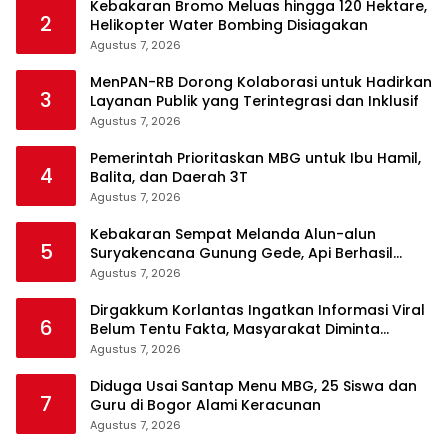
Kebakaran Bromo Meluas hingga 120 Hektare,
2
Helikopter Water Bombing Disiagakan
Agustus 7, 2026
MenPAN-RB Dorong Kolaborasi untuk Hadirkan
3
Layanan Publik yang Terintegrasi dan Inklusif
Agustus 7, 2026
Pemerintah Prioritaskan MBG untuk Ibu Hamil,
4
Balita, dan Daerah 3T
Agustus 7, 2026
Kebakaran Sempat Melanda Alun-alun
5
Suryakencana Gunung Gede, Api Berhasil
Dipadamkan
Agustus 7, 2026
Dirgakkum Korlantas Ingatkan Informasi Viral
6
Belum Tentu Fakta, Masyarakat Diminta
Waspadai Hoaks
Agustus 7, 2026
Diduga Usai Santap Menu MBG, 25 Siswa dan
7
Guru di Bogor Alami Keracunan
Agustus 7, 2026