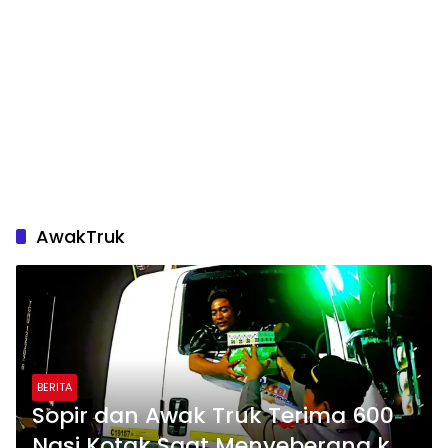
AwakTruk
BERITA
Sopir dan Awak Truk Terima 600
Nasi Kotak Saat Menyeberang ke