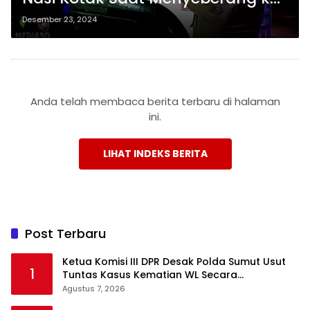
Jawa Lewat Pelabuhan BBJ
Desember 23, 2024
Bakauheni
Anda telah membaca berita terbaru di halaman
ini.
LIHAT INDEKS BERITA
Post Terbaru
Ketua Komisi III DPR Desak Polda Sumut Usut
1
Tuntas Kasus Kematian WL Secara
Transparan
Agustus 7, 2026