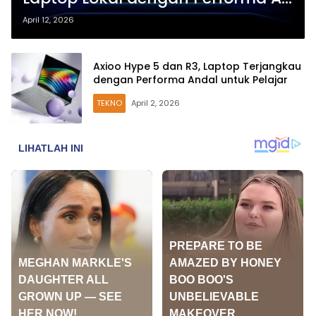
Siap Saingi Brand Global
April 12, 2026
Axioo Hype 5 dan R3, Laptop Terjangkau
dengan Performa Andal untuk Pelajar
TEKNO
April 2, 2026