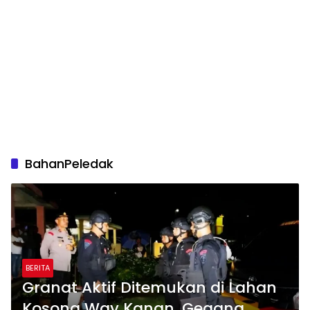
BahanPeledak
BERITA
Granat Aktif Ditemukan di Lahan
Kosong Way Kanan, Gegana