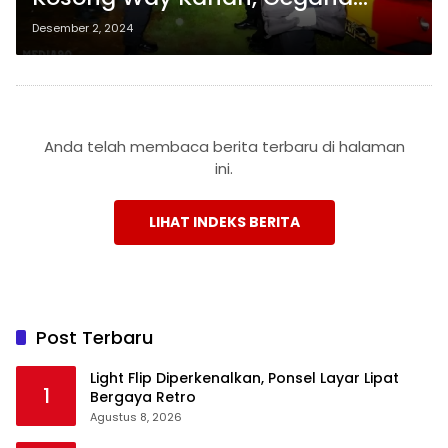
Brimob Lampung Lakukan
Desember 2, 2024
Peledakan
Anda telah membaca berita terbaru di halaman
ini.
LIHAT INDEKS BERITA
Post Terbaru
Light Flip Diperkenalkan, Ponsel Layar Lipat
1
Bergaya Retro
Agustus 8, 2026