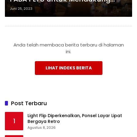
Industri dengan Harga
Juni 25, 2023
Terjangkau dan Mengurangi
Emisi hingga 44%
Anda telah membaca berita terbaru di halaman
ini.
LIHAT INDEKS BERITA
Post Terbaru
Light Flip Diperkenalkan, Ponsel Layar Lipat
1
Bergaya Retro
Agustus 8, 2026