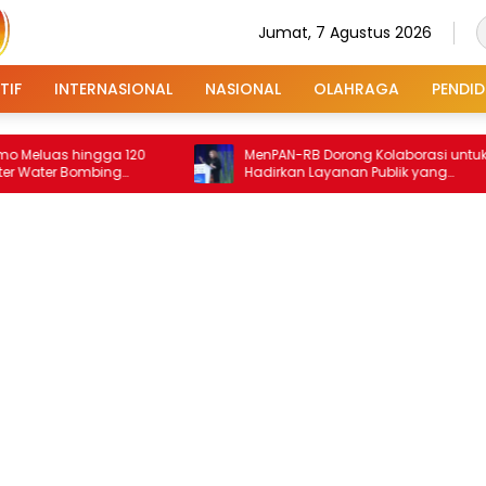
Jumat, 7 Agustus 2026
TIF
INTERNASIONAL
NASIONAL
OLAHRAGA
PENDID
s hingga 120
MenPAN-RB Dorong Kolaborasi untuk
er Bombing
Hadirkan Layanan Publik yang
Terintegrasi dan Inklusif