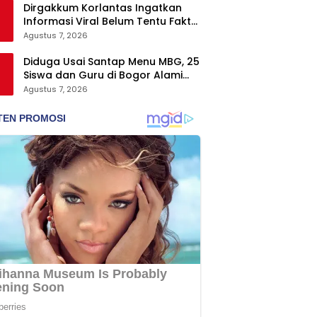
Dirgakkum Korlantas Ingatkan
Informasi Viral Belum Tentu Fakta,
Masyarakat Diminta Waspadai
Agustus 7, 2026
Hoaks
Diduga Usai Santap Menu MBG, 25
Siswa dan Guru di Bogor Alami
Keracunan
Agustus 7, 2026