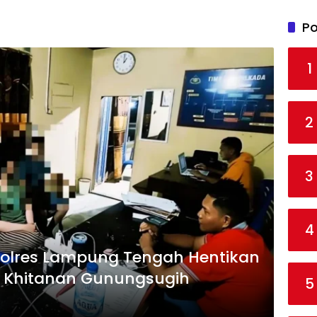
Po
1
2
3
4
Polres Lampung Tengah Hentikan
i Khitanan Gunungsugih
5