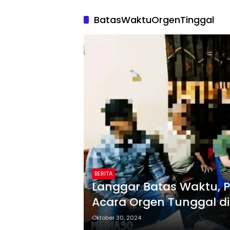
BatasWaktuOrgenTinggal
BERITA
Langgar Batas Waktu, 
Acara Orgen Tunggal d
Oktober 30, 2024