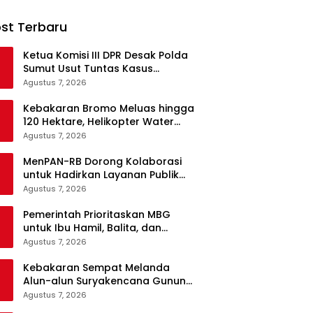
st Terbaru
Ketua Komisi III DPR Desak Polda
Sumut Usut Tuntas Kasus
Kematian WL Secara Transparan
Agustus 7, 2026
Kebakaran Bromo Meluas hingga
120 Hektare, Helikopter Water
Bombing Disiagakan
Agustus 7, 2026
MenPAN-RB Dorong Kolaborasi
untuk Hadirkan Layanan Publik
yang Terintegrasi dan Inklusif
Agustus 7, 2026
Pemerintah Prioritaskan MBG
untuk Ibu Hamil, Balita, dan
Daerah 3T
Agustus 7, 2026
Kebakaran Sempat Melanda
Alun-alun Suryakencana Gunung
Gede, Api Berhasil Dipadamkan
Agustus 7, 2026