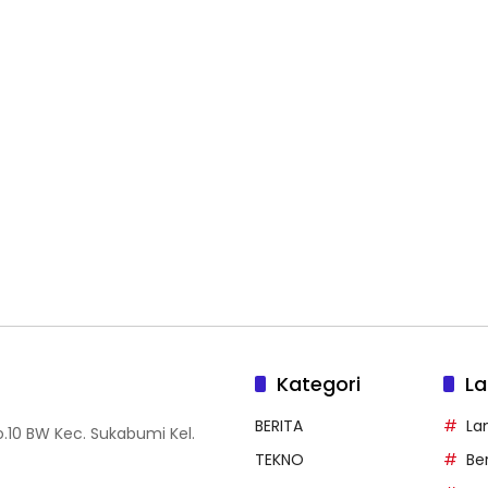
Kategori
La
BERITA
La
.10 BW Kec. Sukabumi Kel.
TEKNO
Be