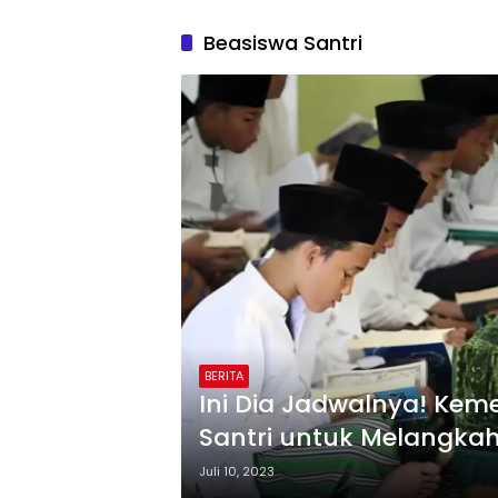
Beasiswa Santri
BERITA
Ini Dia Jadwalnya! Kem
Santri untuk Melangkah 
Sekarang Juga!
Juli 10, 2023