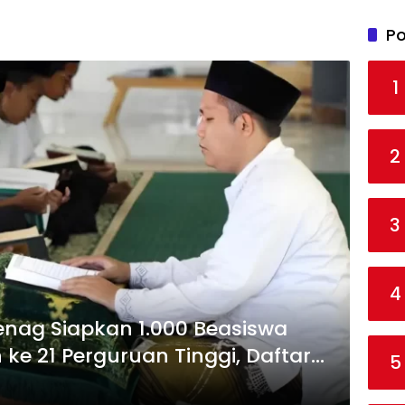
Po
1
2
3
4
enag Siapkan 1.000 Beasiswa
ke 21 Perguruan Tinggi, Daftar
5