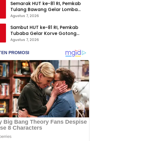
Semarak HUT ke-81 RI, Pemkab
Tulang Bawang Gelar Lomba
Senam Udang Manis
Agustus 7, 2026
Sambut HUT ke-81 RI, Pemkab
Tubaba Gelar Korve Gotong
Royong dan Bersih-Bersih
Agustus 7, 2026
Serentak