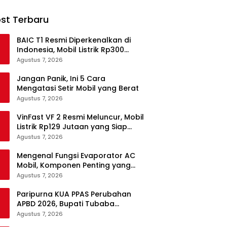
st Terbaru
BAIC T1 Resmi Diperkenalkan di
Indonesia, Mobil Listrik Rp300
Jutaan Siap Ramaikan Pasar EV
Agustus 7, 2026
Jangan Panik, Ini 5 Cara
Mengatasi Setir Mobil yang Berat
Agustus 7, 2026
VinFast VF 2 Resmi Meluncur, Mobil
Listrik Rp129 Jutaan yang Siap
Jadi Alternatif Pengganti Motor
Agustus 7, 2026
Mengenal Fungsi Evaporator AC
Mobil, Komponen Penting yang
Sering Terlupakan
Agustus 7, 2026
Paripurna KUA PPAS Perubahan
APBD 2026, Bupati Tubaba
Targetkan Pendapatan Daerah
Agustus 7, 2026
Rp820,3 Miliar