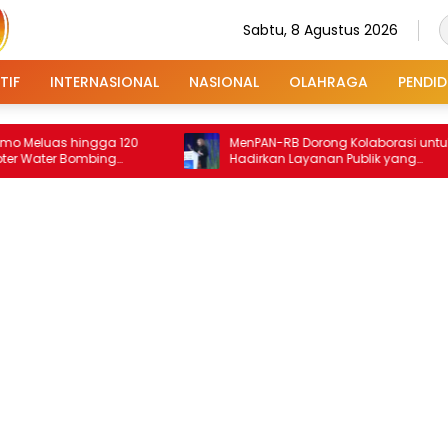
Sabtu, 8 Agustus 2026
TIF
INTERNASIONAL
NASIONAL
OLAHRAGA
PENDID
uas hingga 120
MenPAN-RB Dorong Kolaborasi untuk
ter Bombing
Hadirkan Layanan Publik yang
Terintegrasi dan Inklusif