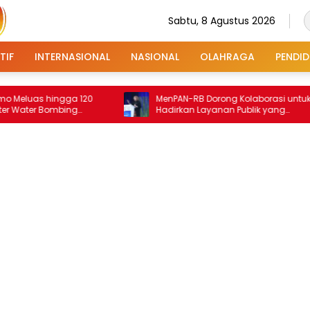
Sabtu, 8 Agustus 2026
TIF
INTERNASIONAL
NASIONAL
OLAHRAGA
PENDID
 hingga 120
MenPAN-RB Dorong Kolaborasi untuk
r Bombing
Hadirkan Layanan Publik yang
Terintegrasi dan Inklusif