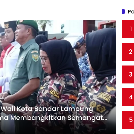
Po
1
2
3
4
: Wali Kota Bandar Lampung
ma Membangkitkan Semangat
5