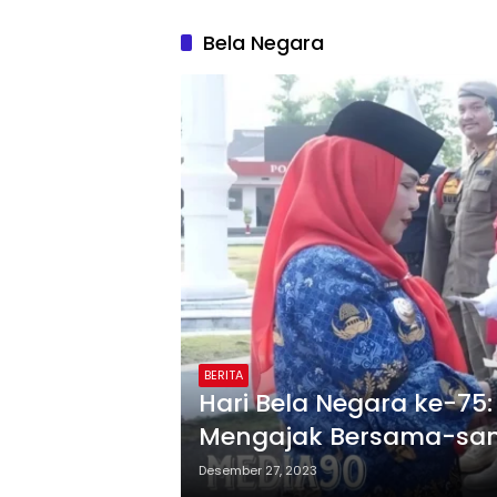
Bela Negara
BERITA
Hari Bela Negara ke-75
Mengajak Bersama-sa
Cinta Indonesia
Desember 27, 2023