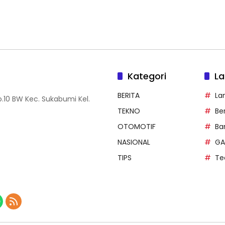
Kategori
La
BERITA
La
.10 BW Kec. Sukabumi Kel.
TEKNO
Be
OTOMOTIF
Ba
NASIONAL
GA
TIPS
Te