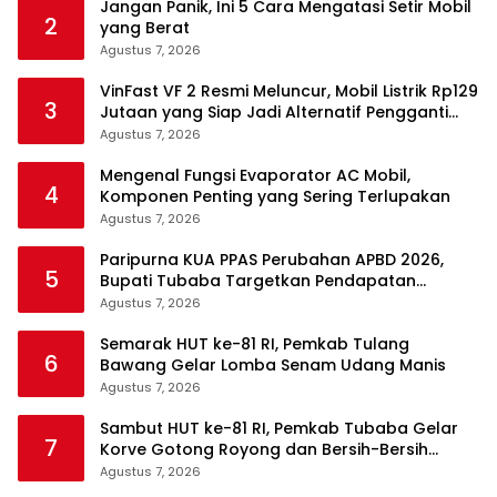
Jangan Panik, Ini 5 Cara Mengatasi Setir Mobil
2
yang Berat
Agustus 7, 2026
VinFast VF 2 Resmi Meluncur, Mobil Listrik Rp129
3
Jutaan yang Siap Jadi Alternatif Pengganti
Motor
Agustus 7, 2026
Mengenal Fungsi Evaporator AC Mobil,
4
Komponen Penting yang Sering Terlupakan
Agustus 7, 2026
Paripurna KUA PPAS Perubahan APBD 2026,
5
Bupati Tubaba Targetkan Pendapatan
Daerah Rp820,3 Miliar
Agustus 7, 2026
Semarak HUT ke-81 RI, Pemkab Tulang
6
Bawang Gelar Lomba Senam Udang Manis
Agustus 7, 2026
Sambut HUT ke-81 RI, Pemkab Tubaba Gelar
7
Korve Gotong Royong dan Bersih-Bersih
Serentak
Agustus 7, 2026