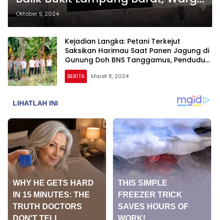
Diimbau Tingkatkan
Oktober 9, 2024
Kewaspadaan
Kejadian Langka: Petani Terkejut
Saksikan Harimau Saat Panen Jagung di
Gunung Doh BNS Tanggamus, Penduduk
Diimbau Tetap Waspada
BERITA
Maret 8, 2024