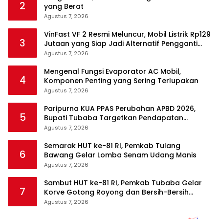
2
yang Berat
Agustus 7, 2026
VinFast VF 2 Resmi Meluncur, Mobil Listrik Rp129
3
Jutaan yang Siap Jadi Alternatif Pengganti
Motor
Agustus 7, 2026
Mengenal Fungsi Evaporator AC Mobil,
4
Komponen Penting yang Sering Terlupakan
Agustus 7, 2026
Paripurna KUA PPAS Perubahan APBD 2026,
5
Bupati Tubaba Targetkan Pendapatan
Daerah Rp820,3 Miliar
Agustus 7, 2026
Semarak HUT ke-81 RI, Pemkab Tulang
6
Bawang Gelar Lomba Senam Udang Manis
Agustus 7, 2026
Sambut HUT ke-81 RI, Pemkab Tubaba Gelar
7
Korve Gotong Royong dan Bersih-Bersih
Serentak
Agustus 7, 2026