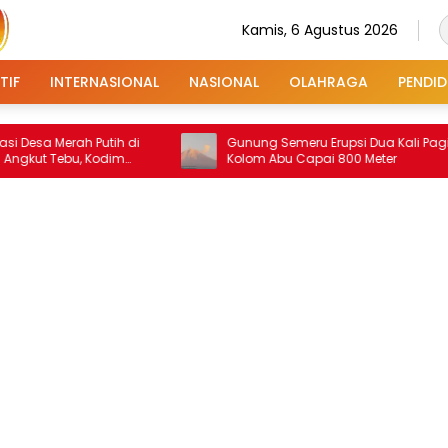
Kamis, 6 Agustus 2026
TIF
INTERNASIONAL
NASIONAL
OLAHRAGA
PENDID
 Merah Putih di
Gunung Semeru Erupsi Dua Kali Pagi Ini,
Tebu, Kodim
Kolom Abu Capai 800 Meter
n