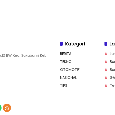
Kategori
La
BERITA
La
.10 BW Kec. Sukabumi Kel.
TEKNO
Be
OTOMOTIF
Ba
NASIONAL
GA
TIPS
Te