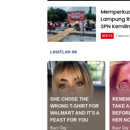
Memperkua
Lampung Ri
SPN Kemili
BERITA
Februari