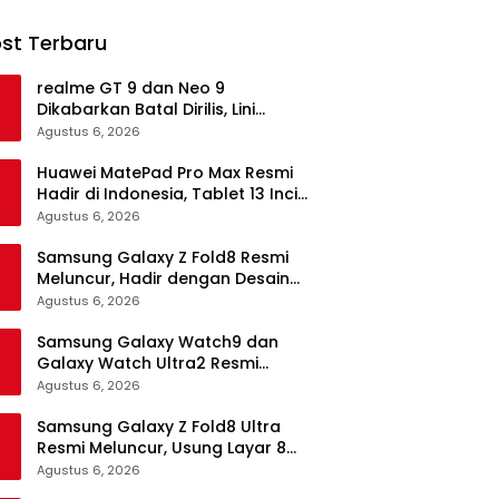
st Terbaru
realme GT 9 dan Neo 9
Dikabarkan Batal Dirilis, Lini
Flagship realme Terancam
Agustus 6, 2026
Berakhir?
Huawei MatePad Pro Max Resmi
Hadir di Indonesia, Tablet 13 Inci
Tertipis dan Teringan
Agustus 6, 2026
Samsung Galaxy Z Fold8 Resmi
Meluncur, Hadir dengan Desain
Lebih Pendek dan Lebar
Agustus 6, 2026
Samsung Galaxy Watch9 dan
Galaxy Watch Ultra2 Resmi
Meluncur, Bawa AI, Snapdragon
Agustus 6, 2026
Wear Elite, dan Fitur Kesehatan
Baru
Samsung Galaxy Z Fold8 Ultra
Resmi Meluncur, Usung Layar 8
Inci, Kamera 200MP dan
Agustus 6, 2026
Snapdragon 8 Elite Gen 5