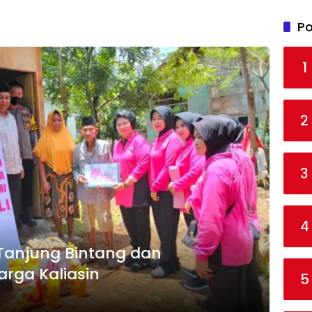
Po
1
2
3
4
 Tanjung Bintang dan
rga Kaliasin
5