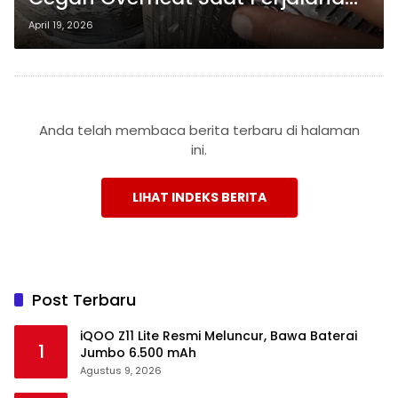
Jauh
April 19, 2026
Anda telah membaca berita terbaru di halaman
ini.
LIHAT INDEKS BERITA
Post Terbaru
iQOO Z11 Lite Resmi Meluncur, Bawa Baterai
1
Jumbo 6.500 mAh
Agustus 9, 2026