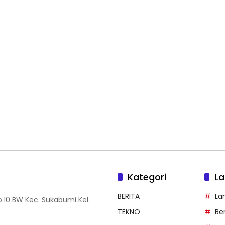
Kategori
La
BERITA
La
.10 BW Kec. Sukabumi Kel.
TEKNO
Be