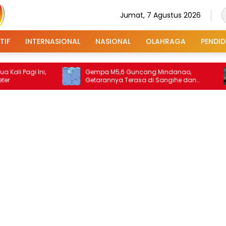
Jumat, 7 Agustus 2026
TIF
INTERNASIONAL
NASIONAL
OLAHRAGA
PENDID
 Ini,
Gempa M5,6 Guncang Mindanao,
Pra
Getarannya Terasa di Sangihe dan
Bah
Talaud
hi