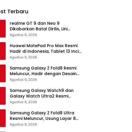
st Terbaru
realme GT 9 dan Neo 9
Dikabarkan Batal Dirilis, Lini
Flagship realme Terancam
Agustus 6, 2026
Berakhir?
Huawei MatePad Pro Max Resmi
Hadir di Indonesia, Tablet 13 Inci
Tertipis dan Teringan
Agustus 6, 2026
Samsung Galaxy Z Fold8 Resmi
Meluncur, Hadir dengan Desain
Lebih Pendek dan Lebar
Agustus 6, 2026
Samsung Galaxy Watch9 dan
Galaxy Watch Ultra2 Resmi
Meluncur, Bawa AI, Snapdragon
Agustus 6, 2026
Wear Elite, dan Fitur Kesehatan
Baru
Samsung Galaxy Z Fold8 Ultra
Resmi Meluncur, Usung Layar 8
Inci, Kamera 200MP dan
Agustus 6, 2026
Snapdragon 8 Elite Gen 5