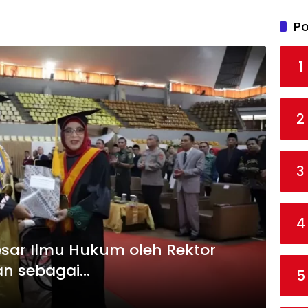
Po
1
2
3
4
sar Ilmu Hukum oleh Rektor
an sebagai…
5