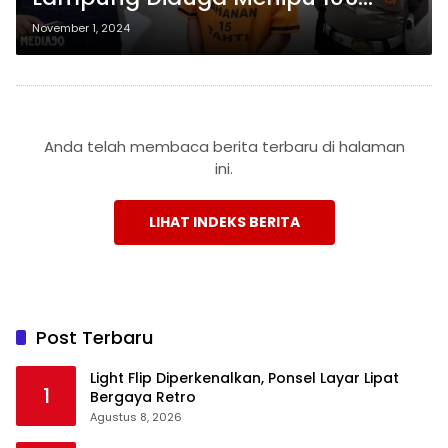
Mahasiswa FKIP Unila Dengan
November 1, 2024
Tawaran Fasilitas Studi Tour
Senilai Ratusan Juta
Anda telah membaca berita terbaru di halaman
ini.
LIHAT INDEKS BERITA
Post Terbaru
Light Flip Diperkenalkan, Ponsel Layar Lipat
1
Bergaya Retro
Agustus 8, 2026