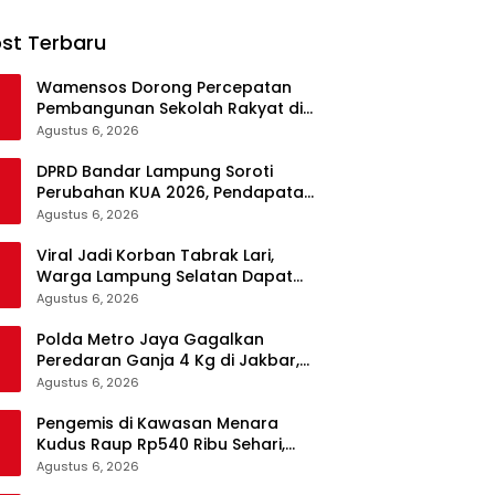
st Terbaru
Wamensos Dorong Percepatan
Pembangunan Sekolah Rakyat di
Probolinggo, Kuansing, dan
Agustus 6, 2026
Polewali Mandar
DPRD Bandar Lampung Soroti
Perubahan KUA 2026, Pendapatan
Naik tapi Belanja Pembangunan
Agustus 6, 2026
Dipangkas
Viral Jadi Korban Tabrak Lari,
Warga Lampung Selatan Dapat
Dukungan RMD Team, DPRD, dan
Agustus 6, 2026
Influencer
Polda Metro Jaya Gagalkan
Peredaran Ganja 4 Kg di Jakbar,
Seorang Pengedar Ditangkap
Agustus 6, 2026
Pengemis di Kawasan Menara
Kudus Raup Rp540 Ribu Sehari,
Diduga Paksa Peziarah hingga
Agustus 6, 2026
Tarik Baju