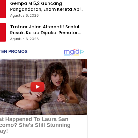
Gempa M 5,2 Guncang
Pangandaran, Enam Kereta Api
Sempat Berhenti Darurat demi
Agustus 6, 2026
Keselamatan
Trotoar Jalan Alternatif Sentul
Rusak, Kerap Dipakai Pemotor
sebagai Jalur Pintas
Agustus 6, 2026