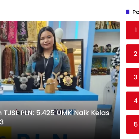
Po
1
2
3
4
TJSL PLN: 5.425 UMK Naik Kelas
23
5