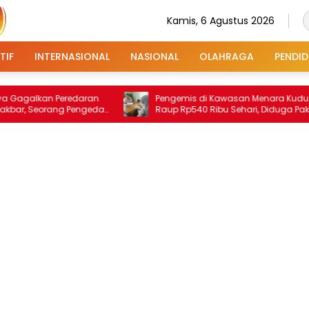
Kamis, 6 Agustus 2026
TIF
INTERNASIONAL
NASIONAL
OLAHRAGA
PENDID
an Peredaran
Pengemis di Kawasan Menara Kudus
orang Pengedar
Raup Rp540 Ribu Sehari, Diduga Paksa
Peziarah hingga Tarik Baju