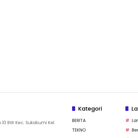
Kategori
La
BERITA
La
.10 BW Kec. Sukabumi Kel.
TEKNO
Be