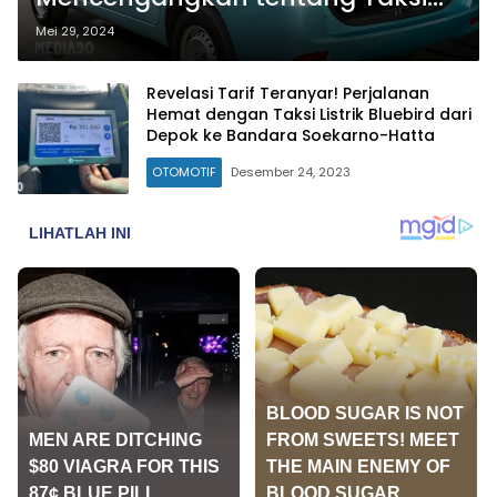
BBG Bluebird: Pionir Ramah
Mei 29, 2024
Lingkungan
Revelasi Tarif Teranyar! Perjalanan
Hemat dengan Taksi Listrik Bluebird dari
Depok ke Bandara Soekarno-Hatta
OTOMOTIF
Desember 24, 2023