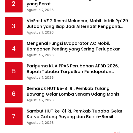
2
yang Berat
Agustus 7, 2026
VinFast VF 2 Resmi Meluncur, Mobil Listrik Rp129
3
Jutaan yang Siap Jadi Alternatif Pengganti
Motor
Agustus 7, 2026
Mengenal Fungsi Evaporator AC Mobil,
4
Komponen Penting yang Sering Terlupakan
Agustus 7, 2026
Paripurna KUA PPAS Perubahan APBD 2026,
5
Bupati Tubaba Targetkan Pendapatan
Daerah Rp820,3 Miliar
Agustus 7, 2026
Semarak HUT ke-81 RI, Pemkab Tulang
6
Bawang Gelar Lomba Senam Udang Manis
Agustus 7, 2026
Sambut HUT ke-81 RI, Pemkab Tubaba Gelar
7
Korve Gotong Royong dan Bersih-Bersih
Serentak
Agustus 7, 2026