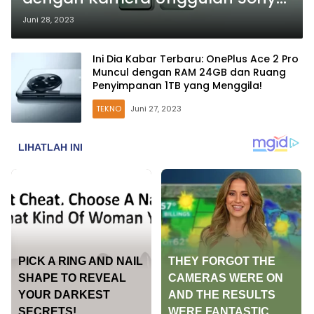
IMX890!
Juni 28, 2023
Ini Dia Kabar Terbaru: OnePlus Ace 2 Pro
Muncul dengan RAM 24GB dan Ruang
Penyimpanan 1TB yang Menggila!
TEKNO
Juni 27, 2023