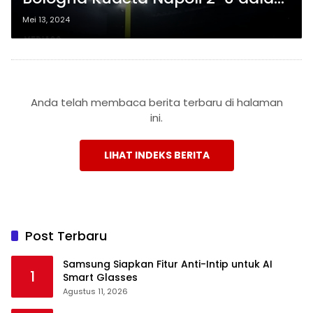
Giornata Ke-36 Serie A
Mei 13, 2024
Anda telah membaca berita terbaru di halaman
ini.
LIHAT INDEKS BERITA
Post Terbaru
Samsung Siapkan Fitur Anti-Intip untuk AI
1
Smart Glasses
Agustus 11, 2026