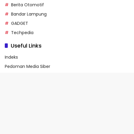
Berita Otomotif
Bandar Lampung
GADGET
Techpedia
Useful Links
Indeks
Pedoman Media Siber
Privacy Policy
Terms of Service
© 2026 - Media90.id | Powered by danar.id