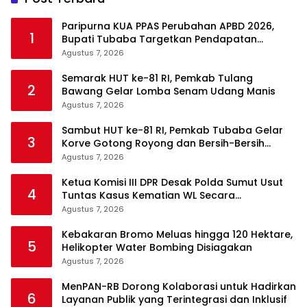
Paripurna KUA PPAS Perubahan APBD 2026,
1
Bupati Tubaba Targetkan Pendapatan
Daerah Rp820,3 Miliar
Agustus 7, 2026
Semarak HUT ke-81 RI, Pemkab Tulang
2
Bawang Gelar Lomba Senam Udang Manis
Agustus 7, 2026
Sambut HUT ke-81 RI, Pemkab Tubaba Gelar
3
Korve Gotong Royong dan Bersih-Bersih
Serentak
Agustus 7, 2026
Ketua Komisi III DPR Desak Polda Sumut Usut
4
Tuntas Kasus Kematian WL Secara
Transparan
Agustus 7, 2026
Kebakaran Bromo Meluas hingga 120 Hektare,
5
Helikopter Water Bombing Disiagakan
Agustus 7, 2026
MenPAN-RB Dorong Kolaborasi untuk Hadirkan
6
Layanan Publik yang Terintegrasi dan Inklusif