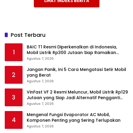
LIHAT INDEKS BERITA
Post Terbaru
BAIC T1 Resmi Diperkenalkan di Indonesia,
1
Mobil Listrik Rp300 Jutaan Siap Ramaikan
Pasar EV
Agustus 7, 2026
Jangan Panik, Ini 5 Cara Mengatasi Setir Mobil
2
yang Berat
Agustus 7, 2026
VinFast VF 2 Resmi Meluncur, Mobil Listrik Rp129
3
Jutaan yang Siap Jadi Alternatif Pengganti
Motor
Agustus 7, 2026
Mengenal Fungsi Evaporator AC Mobil,
4
Komponen Penting yang Sering Terlupakan
Agustus 7, 2026