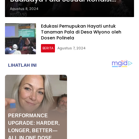
Iklim di Desa Wiyono
Agustus 8, 2024
Edukasi Pemupukan Hayati untuk
Tanaman Pala di Desa Wiyono oleh
Dosen Polinela
BERITA
Agustus 7, 2024