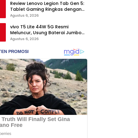
Review Lenovo Legion Tab Gen 5:
Tablet Gaming Ringkas dengan
Performa Ngebut dan Fitur
Agustus 6, 2026
Melimpah
vivo T5 Lite 44W 5G Resmi
Meluncur, Usung Baterai Jumbo
dan Durabilitas Tinggi
Agustus 6, 2026