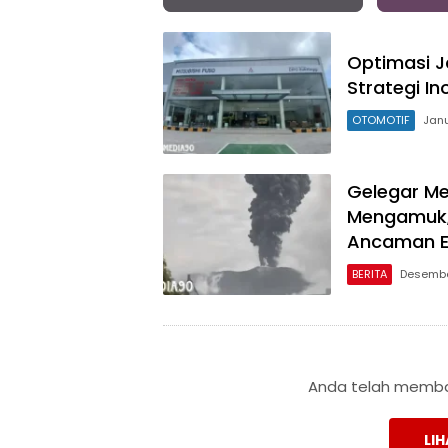
Optimasi J
Strategi In
OTOMOTIF
Janu
Gelegar Me
Mengamuk,
Ancaman E
BERITA
Desembe
Anda telah membac
LIH