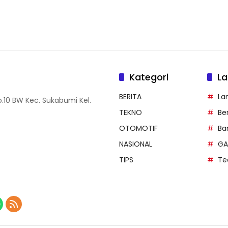
Kategori
La
BERITA
La
.10 BW Kec. Sukabumi Kel.
TEKNO
Be
OTOMOTIF
Ba
NASIONAL
GA
TIPS
Te