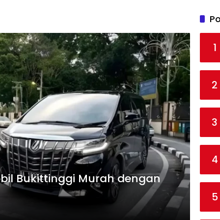
Po
1
2
3
4
il Bukittinggi Murah dengan
5