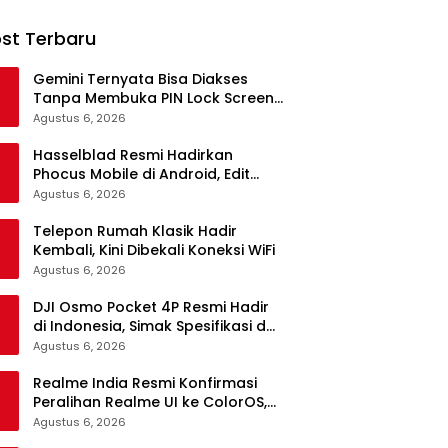
st Terbaru
Gemini Ternyata Bisa Diakses
Tanpa Membuka PIN Lock Screen,
Ini Penjelasannya
Agustus 6, 2026
Hasselblad Resmi Hadirkan
Phocus Mobile di Android, Edit
Foto RAW 100 MP Makin Mudah
Agustus 6, 2026
Telepon Rumah Klasik Hadir
Kembali, Kini Dibekali Koneksi WiFi
Agustus 6, 2026
DJI Osmo Pocket 4P Resmi Hadir
di Indonesia, Simak Spesifikasi dan
Fitur Unggulannya
Agustus 6, 2026
Realme India Resmi Konfirmasi
Peralihan Realme UI ke ColorOS,
Akankah Berlaku Secara Global?
Agustus 6, 2026