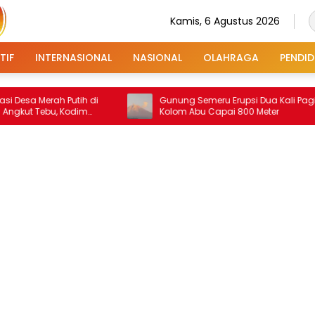
Kamis, 6 Agustus 2026
TIF
INTERNASIONAL
NASIONAL
OLAHRAGA
PENDID
erah Putih di
Gunung Semeru Erupsi Dua Kali Pagi Ini,
ebu, Kodim
Kolom Abu Capai 800 Meter