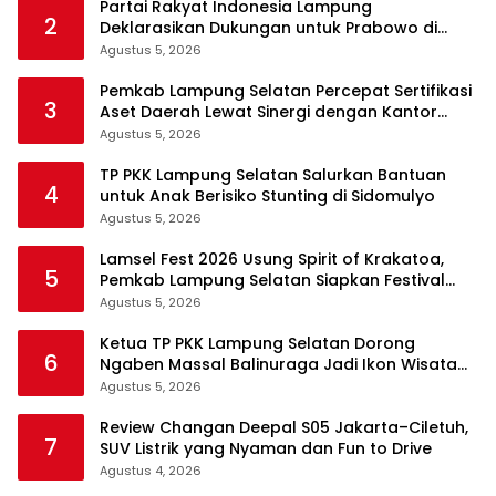
Partai Rakyat Indonesia Lampung
2
Deklarasikan Dukungan untuk Prabowo di
Pilpres 2029
Agustus 5, 2026
Pemkab Lampung Selatan Percepat Sertifikasi
3
Aset Daerah Lewat Sinergi dengan Kantor
Pertanahan
Agustus 5, 2026
TP PKK Lampung Selatan Salurkan Bantuan
4
untuk Anak Berisiko Stunting di Sidomulyo
Agustus 5, 2026
Lamsel Fest 2026 Usung Spirit of Krakatoa,
5
Pemkab Lampung Selatan Siapkan Festival
Lebih Spektakuler
Agustus 5, 2026
Ketua TP PKK Lampung Selatan Dorong
6
Ngaben Massal Balinuraga Jadi Ikon Wisata
Budaya
Agustus 5, 2026
Review Changan Deepal S05 Jakarta–Ciletuh,
7
SUV Listrik yang Nyaman dan Fun to Drive
Agustus 4, 2026