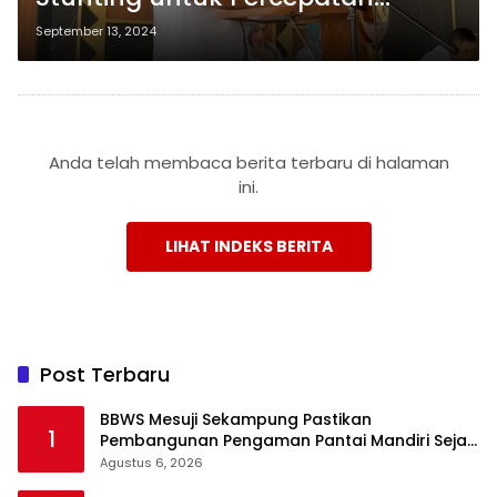
Pengurangan Stunting
September 13, 2024
Anda telah membaca berita terbaru di halaman
ini.
LIHAT INDEKS BERITA
Post Terbaru
BBWS Mesuji Sekampung Pastikan
1
Pembangunan Pengaman Pantai Mandiri Sejati
Krui Penuhi Spesifikasi Teknis
Agustus 6, 2026