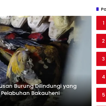
Po
1
2
3
4
tusan Burung Dilindungi yang
di Pelabuhan Bakauheni
5