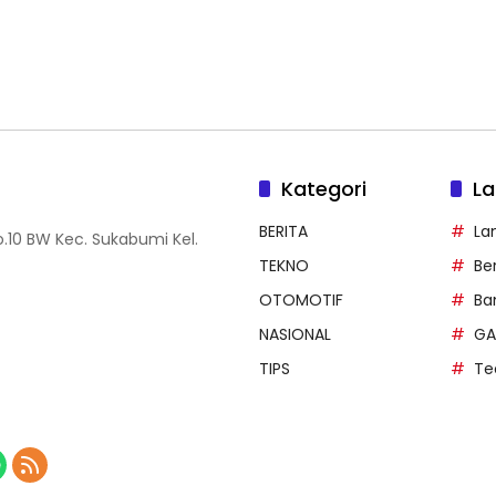
Kategori
La
BERITA
La
.10 BW Kec. Sukabumi Kel.
TEKNO
Be
OTOMOTIF
Ba
NASIONAL
GA
TIPS
Te