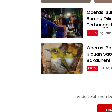
Operasi Su
Burung Dil
Terbanggi 
BERITA
Agustus 
Operasi Ba
Ribuan Sat
Bakauheni
BERITA
Juli 30,
Anda telah membac
LIH