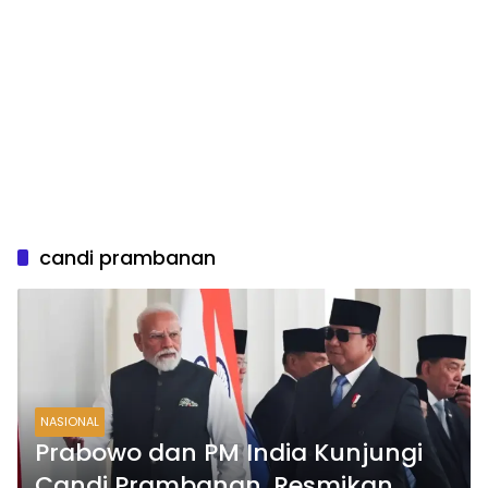
candi prambanan
NASIONAL
Prabowo dan PM India Kunjungi
Candi Prambanan, Resmikan