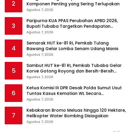
2
Komponen Penting yang Sering Terlupakan
Agustus 7, 2026
Paripurna KUA PPAS Perubahan APBD 2026,
3
Bupati Tubaba Targetkan Pendapatan
Daerah Rp820,3 Miliar
Agustus 7, 2026
Semarak HUT ke-81 RI, Pemkab Tulang
4
Bawang Gelar Lomba Senam Udang Manis
Agustus 7, 2026
Sambut HUT ke-81 RI, Pemkab Tubaba Gelar
5
Korve Gotong Royong dan Bersih-Bersih
Serentak
Agustus 7, 2026
Ketua Komisi III DPR Desak Polda Sumut Usut
6
Tuntas Kasus Kematian WL Secara
Transparan
Agustus 7, 2026
Kebakaran Bromo Meluas hingga 120 Hektare,
7
Helikopter Water Bombing Disiagakan
Agustus 7, 2026