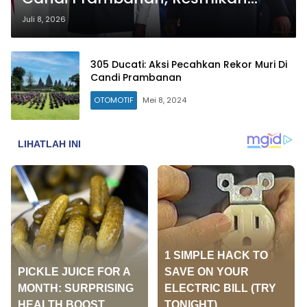
Proyek Revitalisasi
Juli 8, 2026
305 Ducati: Aksi Pecahkan Rekor Muri Di
Candi Prambanan
OTOMOTIF
Mei 8, 2024