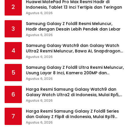
Huawei MatePad Pro Max Resmi Hadir di
2
Indonesia, Tablet 13 Inci Tertipis dan Teringan
Agustus 6, 2026
Samsung Galaxy Z Fold8 Resmi Meluncur,
3
Hadir dengan Desain Lebih Pendek dan Lebar
Agustus 6, 2026
Samsung Galaxy Watch9 dan Galaxy Watch
4
Ultra2 Resmi Meluncur, Bawa AI, Snapdragon
Wear Elite, dan Fitur Kesehatan Baru
Agustus 6, 2026
Samsung Galaxy Z Fold8 Ultra Resmi Meluncur,
5
Usung Layar 8 Inci, Kamera 200MP dan
Snapdragon 8 Elite Gen 5
Agustus 6, 2026
Harga Resmi Samsung Galaxy Watch9 dan
6
Galaxy Watch Ultra2 di Indonesia, Mulai Rp5,9
Jutaan
Agustus 6, 2026
Harga Resmi Samsung Galaxy Z Fold8 Series
7
dan Galaxy Z Flip8 di Indonesia, Mulai Rp19
Jutaan
Agustus 6, 2026