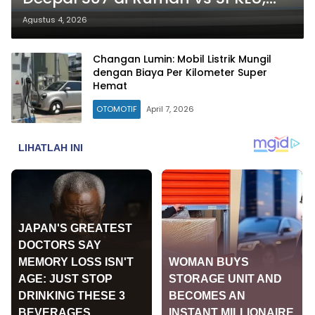
Mana Lebih Hemat?
Agustus 4, 2026
Changan Lumin: Mobil Listrik Mungil
dengan Biaya Per Kilometer Super
Hemat
OTOMOTIF
April 7, 2026