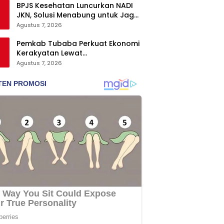
BPJS Kesehatan Luncurkan NADI
JKN, Solusi Menabung untuk Jaga
Kepesertaan Tetap Aktif
Agustus 7, 2026
Pemkab Tubaba Perkuat Ekonomi
Kerakyatan Lewat
Pengembangan Peternakan dan
Agustus 7, 2026
Penyaluran KUR