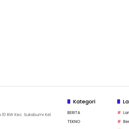
Kategori
La
BERITA
La
.10 BW Kec. Sukabumi Kel.
TEKNO
Be