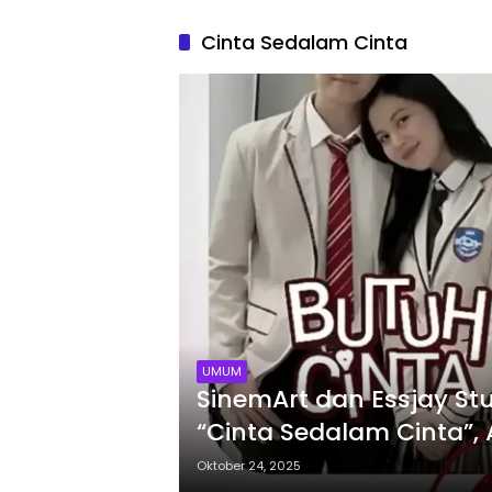
Cinta Sedalam Cinta
UMUM
SinemArt dan Essjay St
“Cinta Sedalam Cinta”,
Utama
Oktober 24, 2025