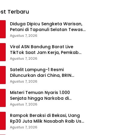
st Terbaru
Diduga Dipicu Sengketa Warisan,
Petani di Tapanuli Selatan Tewas
Ditikam Adik Kandung
Agustus 7, 2026
Viral ASN Bandung Barat Live
TikTok Saat Jam Kerja, Pemkab
Siapkan Klarifikasi
Agustus 7, 2026
Satelit Lampung-1 Resmi
Diluncurkan dari China, BRIN
Pastikan Keamanan Data
Agustus 7, 2026
Terjamin
Misteri Temuan Nyaris 1.000
Senjata hingga Narkoba di
Sekolah Jaksel, Polisi Masih Selidiki
Agustus 7, 2026
Rampok Beraksi di Bekasi, Uang
Rp30 Juta Milik Nasabah Raib Usai
Ambil dari Bank
Agustus 7, 2026