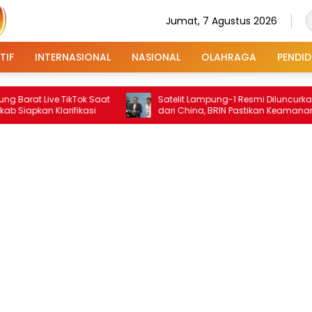
Jumat, 7 Agustus 2026
TIF
INTERNASIONAL
NASIONAL
OLAHRAGA
PENDID
Live TikTok Saat
Satelit Lampung-1 Resmi Diluncurkan
 Klarifikasi
dari China, BRIN Pastikan Keamanan
Data Terjamin