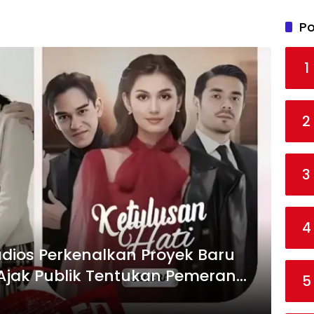
Po
1
2
3
4
udios Perkenalkan Proyek Baru
 Ajak Publik Tentukan Pemeran
5