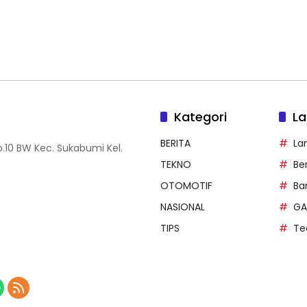
Kategori
La
BERITA
La
.10 BW Kec. Sukabumi Kel.
TEKNO
Be
OTOMOTIF
Ba
NASIONAL
GA
TIPS
Te