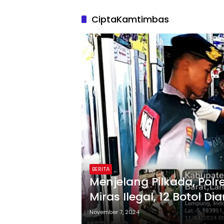
CiptaKamtimbas
BERITA
Menjelang Pilkada, Polre
Miras Ilegal, 12 Botol 
November 7, 2024