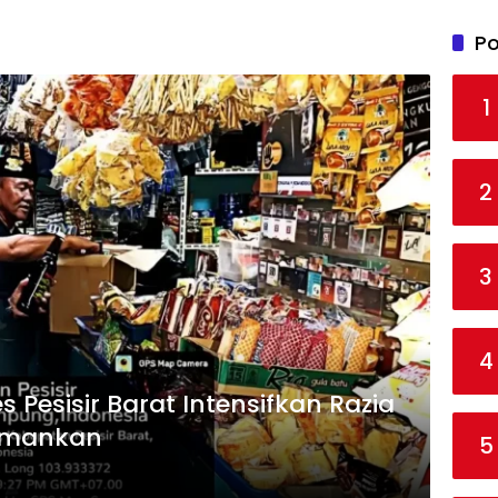
Po
1
2
3
4
s Pesisir Barat Intensifkan Razia
Diamankan
5