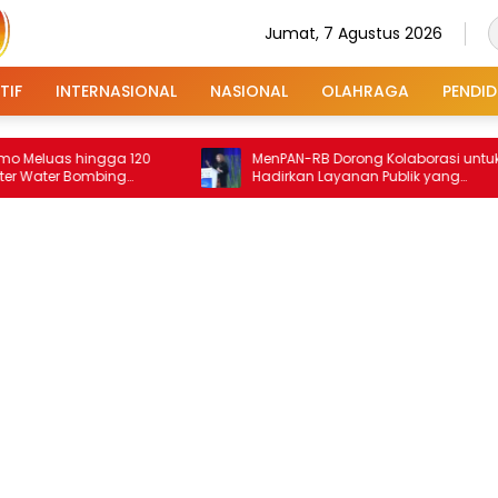
Jumat, 7 Agustus 2026
TIF
INTERNASIONAL
NASIONAL
OLAHRAGA
PENDID
s hingga 120
MenPAN-RB Dorong Kolaborasi untuk
r Bombing
Hadirkan Layanan Publik yang
Terintegrasi dan Inklusif