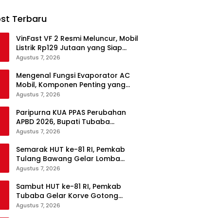
st Terbaru
VinFast VF 2 Resmi Meluncur, Mobil
Listrik Rp129 Jutaan yang Siap
Jadi Alternatif Pengganti Motor
Agustus 7, 2026
Mengenal Fungsi Evaporator AC
Mobil, Komponen Penting yang
Sering Terlupakan
Agustus 7, 2026
Paripurna KUA PPAS Perubahan
APBD 2026, Bupati Tubaba
Targetkan Pendapatan Daerah
Agustus 7, 2026
Rp820,3 Miliar
Semarak HUT ke-81 RI, Pemkab
Tulang Bawang Gelar Lomba
Senam Udang Manis
Agustus 7, 2026
Sambut HUT ke-81 RI, Pemkab
Tubaba Gelar Korve Gotong
Royong dan Bersih-Bersih
Agustus 7, 2026
Serentak