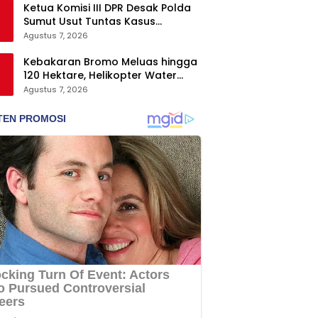
Ketua Komisi III DPR Desak Polda
Sumut Usut Tuntas Kasus
Kematian WL Secara Transparan
Agustus 7, 2026
Kebakaran Bromo Meluas hingga
120 Hektare, Helikopter Water
Bombing Disiagakan
Agustus 7, 2026