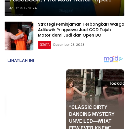
Pembeli dengan Modus Ini
Agustus 15, 2024
Strategi Peminjaman Terbongkar! Warga
Adiluwih Pringsewu Jual COD Tujuh
Motor demi Judi dan Open BO
BERITA
Desember 23, 2023