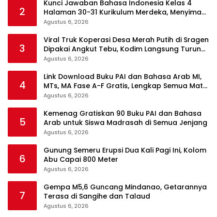
Kunci Jawaban Bahasa Indonesia Kelas 4
2
Halaman 30-31 Kurikulum Merdeka, Menyimak
Teks Kepala Suku Len
Agustus 6, 2026
Viral Truk Koperasi Desa Merah Putih di Sragen
3
Dipakai Angkut Tebu, Kodim Langsung Turun
Tangan
Agustus 6, 2026
Link Download Buku PAI dan Bahasa Arab MI,
4
MTs, MA Fase A-F Gratis, Lengkap Semua Mata
Pelajaran
Agustus 6, 2026
Kemenag Gratiskan 90 Buku PAI dan Bahasa
5
Arab untuk Siswa Madrasah di Semua Jenjang
Agustus 6, 2026
Gunung Semeru Erupsi Dua Kali Pagi Ini, Kolom
6
Abu Capai 800 Meter
Agustus 6, 2026
Gempa M5,6 Guncang Mindanao, Getarannya
7
Terasa di Sangihe dan Talaud
Agustus 6, 2026