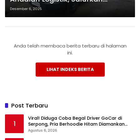
Material Daur Ulang di Sasak
Desember 6, 2025
Ende
Anda telah membaca berita terbaru di halaman
ini.
LIHAT INDEKS BERITA
Post Terbaru
Viral! Diduga Coba Begal Driver GoCar di
1
Serpong, Pria Berhoodie Hitam Diamankan
Warga dan Polisi
Agustus 6, 2026