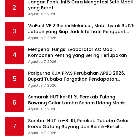
Jangan Panik, Ini 5 Cara Mengatasi Setir Mobil
2
yang Berat
Agustus 7, 2026
VinFast VF 2 Resmi Meluncur, Mobil Listrik Rp129
3
Jutaan yang Siap Jadi Alternatif Pengganti
Motor
Agustus 7, 2026
Mengenal Fungsi Evaporator AC Mobil,
4
Komponen Penting yang Sering Terlupakan
Agustus 7, 2026
Paripurna KUA PPAS Perubahan APBD 2026,
5
Bupati Tubaba Targetkan Pendapatan
Daerah Rp820,3 Miliar
Agustus 7, 2026
Semarak HUT ke-81 RI, Pemkab Tulang
6
Bawang Gelar Lomba Senam Udang Manis
Agustus 7, 2026
Sambut HUT ke-81 RI, Pemkab Tubaba Gelar
7
Korve Gotong Royong dan Bersih-Bersih
Serentak
Agustus 7, 2026