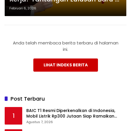
Pasar Tenaga Kerja AS
Februari 6, 2026
Anda telah membaca berita terbaru di halaman
ini.
LIHAT INDEKS BERITA
Post Terbaru
BAIC T1 Resmi Diperkenalkan di Indonesia,
1
Mobil Listrik Rp300 Jutaan Siap Ramaikan
Pasar EV
Agustus 7, 2026