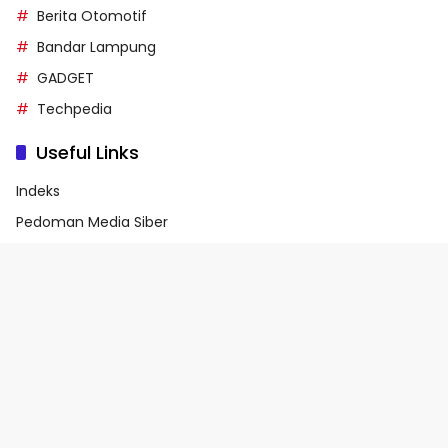
Berita Otomotif
Bandar Lampung
GADGET
Techpedia
Useful Links
Indeks
Pedoman Media Siber
Privacy Policy
Terms of Service
© 2026 - Media90.id | Powered by danar.id