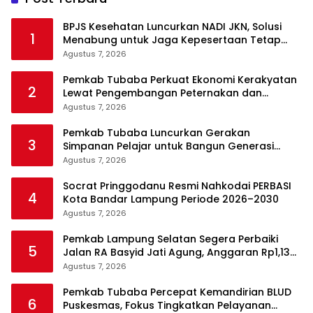
BPJS Kesehatan Luncurkan NADI JKN, Solusi
1
Menabung untuk Jaga Kepesertaan Tetap
Aktif
Agustus 7, 2026
Pemkab Tubaba Perkuat Ekonomi Kerakyatan
2
Lewat Pengembangan Peternakan dan
Penyaluran KUR
Agustus 7, 2026
Pemkab Tubaba Luncurkan Gerakan
3
Simpanan Pelajar untuk Bangun Generasi
Cerdas Sejak Dini
Agustus 7, 2026
Socrat Pringgodanu Resmi Nahkodai PERBASI
4
Kota Bandar Lampung Periode 2026–2030
Agustus 7, 2026
Pemkab Lampung Selatan Segera Perbaiki
5
Jalan RA Basyid Jati Agung, Anggaran Rp1,13
Miliar Disiapkan
Agustus 7, 2026
Pemkab Tubaba Percepat Kemandirian BLUD
6
Puskesmas, Fokus Tingkatkan Pelayanan